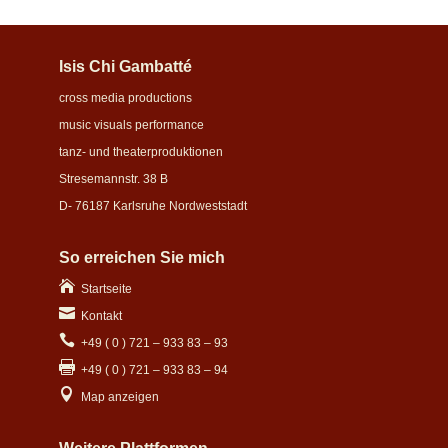
Isis Chi Gambatté
cross media productions
music visuals performance
tanz- und theaterproduktionen
Stresemannstr. 38 B
D- 76187 Karlsruhe Nordweststadt
So erreichen Sie mich

Startseite

Kontakt

+49 ( 0 ) 721 – 933 83 – 93

+49 ( 0 ) 721 – 933 83 – 94

Map anzeigen