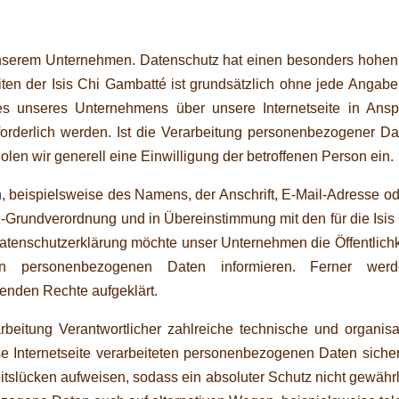
unserem Unternehmen. Datenschutz hat einen besonders hohen St
iten der Isis Chi Gambatté ist grundsätzlich ohne jede Anga
es unseres Unternehmens über unsere Internetseite in An
rderlich werden. Ist die Verarbeitung personenbezogener Date
olen wir generell eine Einwilligung der betroffenen Person ein.
 beispielsweise des Namens, der Anschrift, E-Mail-Adresse od
utz-Grundverordnung und in Übereinstimmung mit den für die Isi
atenschutzerklärung möchte unser Unternehmen die Öffentlichk
en personenbezogenen Daten informieren. Ferner werd
enden Rechte aufgeklärt.
rarbeitung Verantwortlicher zahlreiche technische und organ
se Internetseite verarbeiteten personenbezogenen Daten sicher
tslücken aufweisen, sodass ein absoluter Schutz nicht gewähr