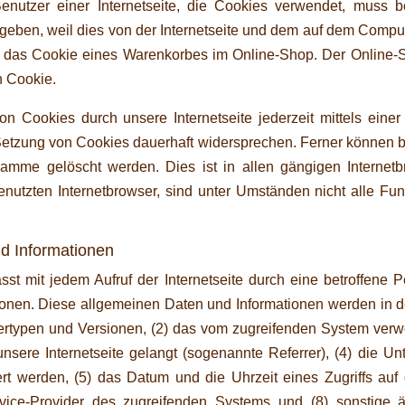
 Benutzer einer Internetseite, die Cookies verwendet, muss
ingeben, weil dies von der Internetseite und dem auf dem Comp
t das Cookie eines Warenkorbes im Online-Shop. Der Online-Sho
n Cookie.
n Cookies durch unsere Internetseite jederzeit mittels eine
Setzung von Cookies dauerhaft widersprechen. Ferner können be
amme gelöscht werden. Dies ist in allen gängigen Internetbr
utzten Internetbrowser, sind unter Umständen nicht alle Funkt
d Informationen
asst mit jedem Aufruf der Internetseite durch eine betroffene
onen. Diese allgemeinen Daten und Informationen werden in den
typen und Versionen, (2) das vom zugreifenden System verwend
nsere Internetseite gelangt (sogenannte Referrer), (4) die Un
t werden, (5) das Datum und die Uhrzeit eines Zugriffs auf die
ervice-Provider des zugreifenden Systems und (8) sonstige 