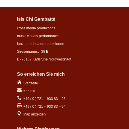
Isis Chi Gambatté
cross media productions
music visuals performance
tanz- und theaterproduktionen
Stresemannstr. 38 B
D- 76187 Karlsruhe Nordweststadt
So erreichen Sie mich

Startseite

Kontakt

+49 ( 0 ) 721 – 933 83 – 93

+49 ( 0 ) 721 – 933 83 – 94

Map anzeigen