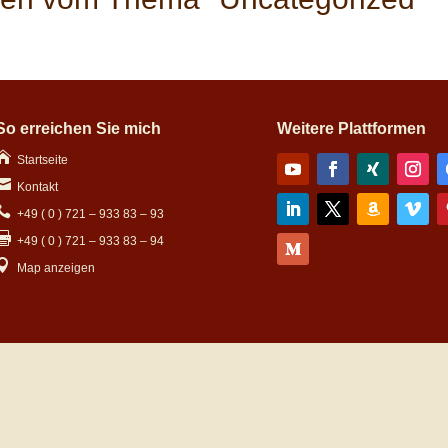
So erreichen Sie mich
Weitere Plattformen

Startseite

Kontakt

+49 ( 0 ) 721 – 933 83 – 93

+49 ( 0 ) 721 – 933 83 – 94

Map anzeigen