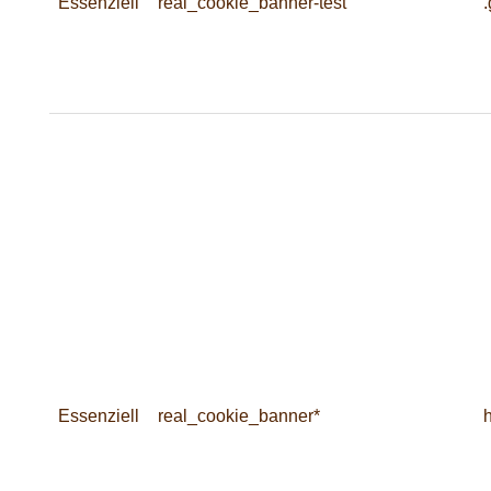
Essenziell
real_cookie_banner-test
.
Essenziell
real_cookie_banner*
h