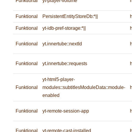
Funktional
yt-player-volume
Funktional
PersistentEntityStoreDb:*||
Funktional
yt-idb-pref-storage:*||
Funktional
yt.innertube::nextId
Funktional
yt.innertube::requests
yt-html5-player-
Funktional
modules::subtitlesModuleData::module-
enabled
Funktional
yt-remote-session-app
Funktional
yt-remote-cast-installed