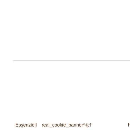
Essenziell
real_cookie_banner*-tcf
h