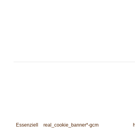
Essenziell
real_cookie_banner*-gcm
h