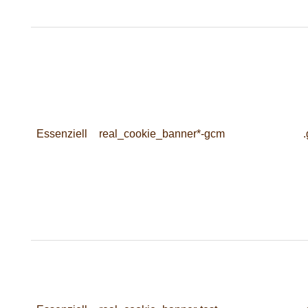
Essenziell
real_cookie_banner*-gcm
.