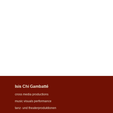
Einmischungen – Workshop für Zivilcourage,
Mitgestaltung und gesellschaftliche Teilhabe
Einmischungen ist ein partizipatives Workshop-Format,
das Menschen ermutigt, sich kreativ und aktiv gegen
Diskriminierung, Rassismus, Antisemitismus und
Ausgrenzung einzubringen....
Isis Chi Gambatté
cross media productions
music visuals performance
tanz- und theaterproduktionen