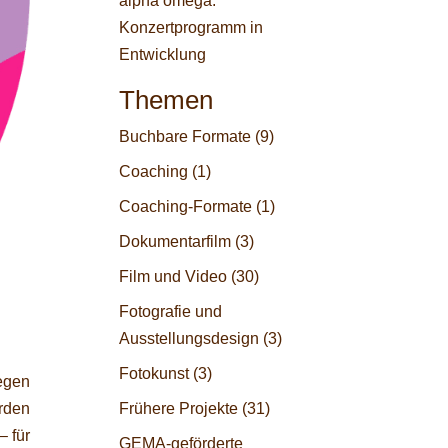
alpha omega:
Konzertprogramm in
Entwicklung
Themen
Buchbare Formate
(9)
Coaching
(1)
Coaching-Formate
(1)
Dokumentarfilm
(3)
Film und Video
(30)
Fotografie und
Ausstellungsdesign
(3)
Fotokunst
(3)
gegen
rden
Frühere Projekte
(31)
– für
GEMA-geförderte