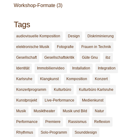
Workshop-Formate
(3)
Tags
audiovisuelle Komposition
Design
Diskriminierung
elektronische Musik
Fotografie
Frauen in Technik
Gesellschaft
Gesellschaftskritik
Güte Gnu
ibz
Identität
Immobilienvideo
Installation
Integration
Karlsruhe
Klangkunst
Komposition
Konzert
Konzertprogramm
Kulturbüro
Kulturbüro Karlsruhe
Kunstprojekt
Live-Performance
Medienkunst
Musik
Musiktheater
Musik und Bild
Natur
Performance
Premiere
Rassismus
Reflexion
Rhythmus
Solo-Programm
Sounddesign