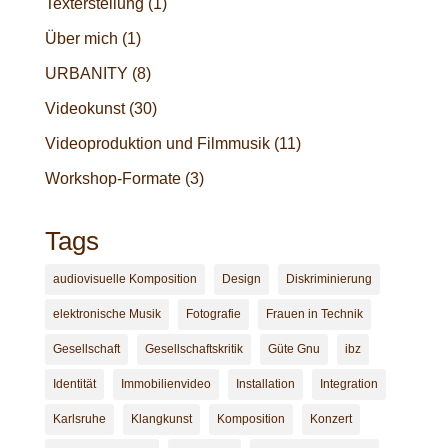
Texterstellung
(1)
Über mich
(1)
URBANITY
(8)
Videokunst
(30)
Videoproduktion und Filmmusik
(11)
Workshop-Formate
(3)
Tags
audiovisuelle Komposition
Design
Diskriminierung
elektronische Musik
Fotografie
Frauen in Technik
Gesellschaft
Gesellschaftskritik
Güte Gnu
ibz
Identität
Immobilienvideo
Installation
Integration
Karlsruhe
Klangkunst
Komposition
Konzert