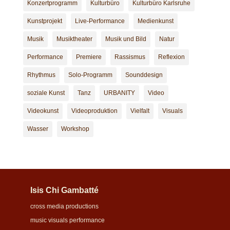
Konzertprogramm
Kulturbüro
Kulturbüro Karlsruhe
Kunstprojekt
Live-Performance
Medienkunst
Musik
Musiktheater
Musik und Bild
Natur
Performance
Premiere
Rassismus
Reflexion
Rhythmus
Solo-Programm
Sounddesign
soziale Kunst
Tanz
URBANITY
Video
Videokunst
Videoproduktion
Vielfalt
Visuals
Wasser
Workshop
Isis Chi Gambatté
cross media productions
music visuals performance