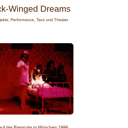
ack-Winged Dreams
jekte
,
Performance
,
Tanz und Theater
auf der Biennale in München 1996