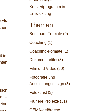
alpha omega:
Konzertprogramm in
Entwicklung
ack-
Themen
chen
Buchbare Formate
(9)
Coaching
(1)
Coaching-Formate
(1)
t im
Dokumentarfilm
(3)
hten
Film und Video
(30)
Fotografie und
Ausstellungsdesign
(3)
isch
Fotokunst
(3)
on –
Frühere Projekte
(31)
eine
GEMA-geförderte
diese