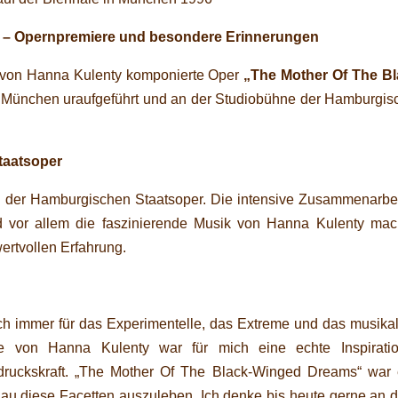
 – Opernpremiere und besondere Erinnerungen
 von Hanna Kulenty komponierte Oper
„The Mother Of The Bl
n München uraufgeführt und an der Studiobühne der Hamburgis
taatsoper
n der Hamburgischen Staatsoper. Die intensive Zusammenarbei
d vor allem die faszinierende Musik von Hanna Kulenty mac
ertvollen Erfahrung.
h immer für das Experimentelle, das Extreme und das musikal
he von Hanna Kulenty war für mich eine echte Inspirati
sdruckskraft. „The Mother Of The Black-Winged Dreams“ war 
enau diese Facetten auszuleben. Ich denke bis heute gerne an 