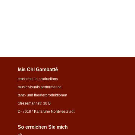
Signature-Format individuell buchbar. Erleben Sie eine
exklusive Premium Kunstinstallation am Rheinhafen
Karlsruhe:140 Meter Außenwand verwandelt in eine
immersive...
Isis Chi Gambatté
cross media productions
music visuals performance
tanz- und theaterproduktionen
Stresemannstr. 38 B
D- 76187 Karlsruhe Nordweststadt
So erreichen Sie mich