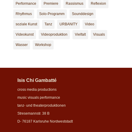
Performance
Premiere
Rassismus
Reflexion
Rhythmus
Solo-Programm
Sounddesign
soziale Kunst
Tanz
URBANITY
Video
Videokunst
Videoproduktion
Vielfalt
Visuals
Wasser
Workshop
Isis Chi Gambatté
cross media productions
music visuals performance
tanz- und theaterproduktionen
Stresemannstr. 38 B
D- 76187 Karlsruhe Nordweststadt