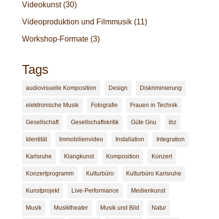
Videokunst
(30)
Videoproduktion und Filmmusik
(11)
Workshop-Formate
(3)
Tags
audiovisuelle Komposition
Design
Diskriminierung
elektronische Musik
Fotografie
Frauen in Technik
Gesellschaft
Gesellschaftskritik
Güte Gnu
ibz
Identität
Immobilienvideo
Installation
Integration
Karlsruhe
Klangkunst
Komposition
Konzert
Konzertprogramm
Kulturbüro
Kulturbüro Karlsruhe
Kunstprojekt
Live-Performance
Medienkunst
Musik
Musiktheater
Musik und Bild
Natur