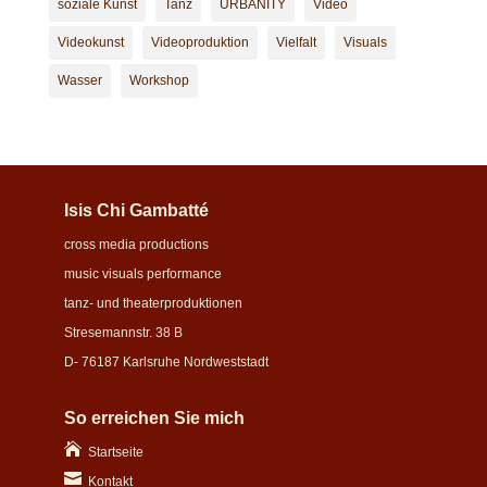
soziale Kunst
Tanz
URBANITY
Video
Videokunst
Videoproduktion
Vielfalt
Visuals
Wasser
Workshop
Isis Chi Gambatté
cross media productions
music visuals performance
tanz- und theaterproduktionen
Stresemannstr. 38 B
D- 76187 Karlsruhe Nordweststadt
So erreichen Sie mich

Startseite

Kontakt