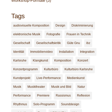
Workshop-Formate
(3)
Tags
audiovisuelle Komposition
Design
Diskriminierung
elektronische Musik
Fotografie
Frauen in Technik
Gesellschaft
Gesellschaftskritik
Güte Gnu
ibz
Identität
Immobilienvideo
Installation
Integration
Karlsruhe
Klangkunst
Komposition
Konzert
Konzertprogramm
Kulturbüro
Kulturbüro Karlsruhe
Kunstprojekt
Live-Performance
Medienkunst
Musik
Musiktheater
Musik und Bild
Natur
Performance
Premiere
Rassismus
Reflexion
Rhythmus
Solo-Programm
Sounddesign