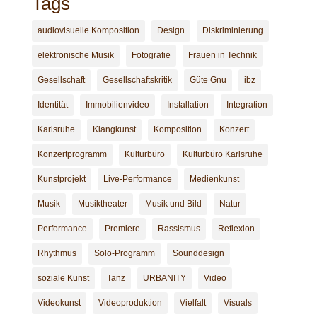
Tags
audiovisuelle Komposition
Design
Diskriminierung
elektronische Musik
Fotografie
Frauen in Technik
Gesellschaft
Gesellschaftskritik
Güte Gnu
ibz
Identität
Immobilienvideo
Installation
Integration
Karlsruhe
Klangkunst
Komposition
Konzert
Konzertprogramm
Kulturbüro
Kulturbüro Karlsruhe
Kunstprojekt
Live-Performance
Medienkunst
Musik
Musiktheater
Musik und Bild
Natur
Performance
Premiere
Rassismus
Reflexion
Rhythmus
Solo-Programm
Sounddesign
soziale Kunst
Tanz
URBANITY
Video
Videokunst
Videoproduktion
Vielfalt
Visuals