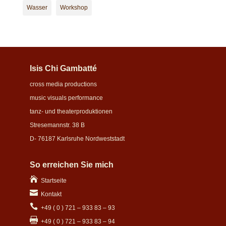
Wasser
Workshop
Isis Chi Gambatté
cross media productions
music visuals performance
tanz- und theaterproduktionen
Stresemannstr. 38 B
D- 76187 Karlsruhe Nordweststadt
So erreichen Sie mich

Startseite

Kontakt

+49 ( 0 ) 721 – 933 83 – 93

+49 ( 0 ) 721 – 933 83 – 94